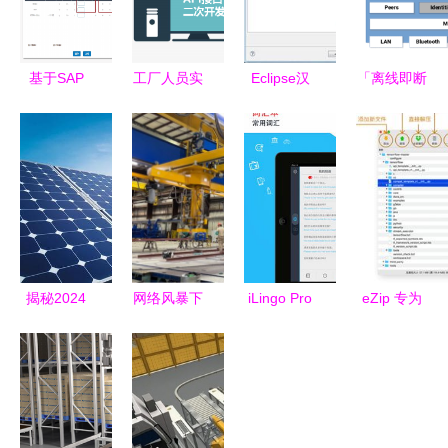
基于SAP
工厂人员实
Eclipse汉
「离线即断
ERP的烘焙
时定位系统
化教程 轻
联」这堵
行业信息化
关键支撑软
松实现中文
墙，Briar靠
解决方案
件的架构设
界面与常见
Tor凿开了
华智软件如
计与实践
开发工具汉
一道缝隙
何支撑面包
化指南
西饼连锁门
店高效运营
揭秘2024
网络风暴下
iLingo Pro
eZip 专为
PVC大涨的
的钢铁脊梁
翻译官 多
macOS打
核心驱动与
美国造船厂
语言智能翻
造的免费压
光伏EVA未
遭受勒索软
译，免费下
缩解压缩利
来几年的机
件攻击导致
载开启无界
器