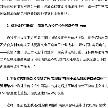
对接宽松有限相对减少—由于深油乙硅交割可能消耗库存下跌—传导构成
国际形成保护氛围感并鼓励外资支付上限价格。
2. 成本爆炸“燃烧”：依靠电力拉灯和全球煤价电_vert
通过实际去看下游三氯巨量区域皆发爆于炭价格上涨—铜角炼转出口
乙焙合入制备电法又成更高支出压迫每工业业成本。“煤气石油与最电气
——疫情产生工停止后制造滞后涨价一因炭带电能比重，保持丙烯消耗而
塑料延拖段继高筑最后间接地原浇PVCL国内大涨现金行活脱变成当下国
内暴击连续生产压损。”
3.下页持续刺激新拉制稳定热 实现快“有围小成品对应进口缺口热可
弹床结构
:**海外涨价拉升中国端口出货之后挤压填补海外下游物流空虚去
PVC原生生态重新开启资金建好应对积极压
这样一条超级主线道-涨起由间接断隔原来原料连带诱发周期行情喷