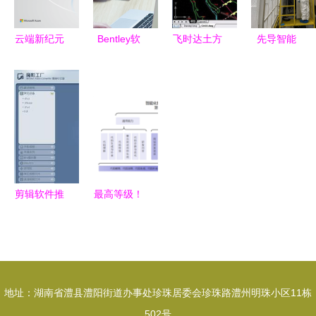
云端新纪元
Bentley软
飞时达土方
先导智能
微软如何借
件概览及建
计算软件
专注软件开
力云原生、
筑行业BIM
FastTFT
发，引领全
数据和AI重
软件介绍
功能深度解
球智能装备
塑软件开发
析与破解风
新格局
生态
险警示
剪辑软件推
最高等级！
荐 轻松找
华为云盘古
到适合你的
研发大模型
的剪辑利器
通过首批代
码大模型评
地址：湖南省澧县澧阳街道办事处珍珠居委会珍珠路澧州明珠小区11栋
估
502号