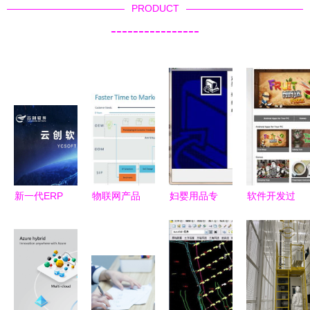
PRODUCT
----------------
新一代ERP
物联网产品
妇婴用品专
软件开发过
系统的技术
开发提速2
卖店管理系
程中的支撑
支持和售后
年 Arm是如
统下载v2.0
性软件
服务分析
何做到
官方版——
的?”,
其他行业软
件探析