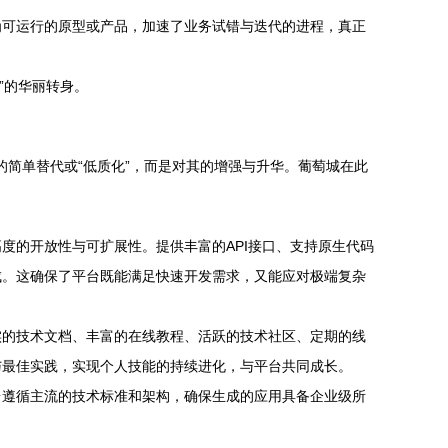
为可运行的原型或产品，加速了业务试错与迭代的进程，真正
”的华丽转身。
的简单替代或“低质化”，而是对其的增强与升华。葡萄城在此
度的开放性与可扩展性。提供丰富的API接口、支持原生代码
集成。这确保了平台既能满足快速开发需求，又能应对极端复杂
实的技术文档、丰富的在线教程、活跃的技术社区、定期的线
与最佳实践，实现个人技能的持续进化，与平台共同成长。
台遵循主流的技术标准和架构，确保生成的应用具备企业级所