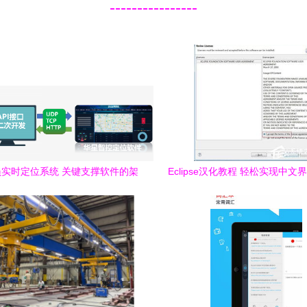
----------------
实时定位系统 关键支撑软件的架
Eclipse汉化教程 轻松实现中文
构设计与实践
开发工具汉化指南