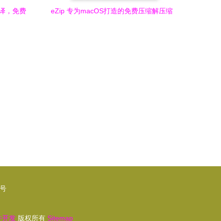
能翻译，免费
eZip 专为macOS打造的免费压缩解压缩
利器
号
件开发
版权所有
Sitemap