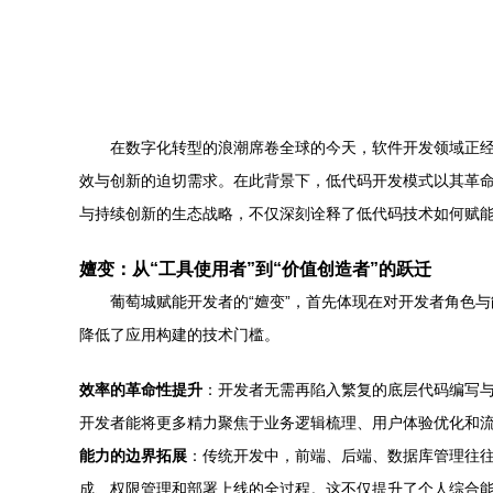
在数字化转型的浪潮席卷全球的今天，软件开发领域正
效与创新的迫切需求。在此背景下，低代码开发模式以其革命性
与持续创新的生态战略，不仅深刻诠释了低代码技术如何赋能
嬗变：从“工具使用者”到“价值创造者”的跃迁
葡萄城赋能开发者的“嬗变”，首先体现在对开发者角色
降低了应用构建的技术门槛。
效率的革命性提升
：开发者无需再陷入繁复的底层代码编写与
开发者能将更多精力聚焦于业务逻辑梳理、用户体验优化和
能力的边界拓展
：传统开发中，前端、后端、数据库管理往
成、权限管理和部署上线的全过程。这不仅提升了个人综合