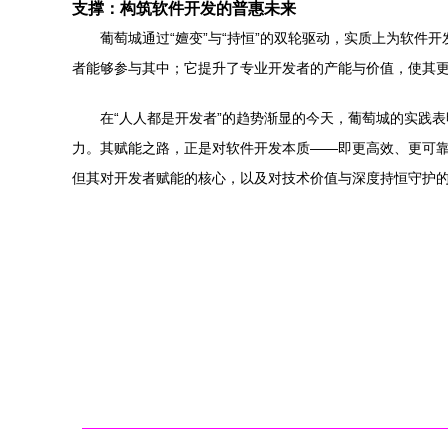
支撑：构筑软件开发的普惠未来
葡萄城通过“嬗变”与“持恒”的双轮驱动，实质上为软
者能够参与其中；它提升了专业开发者的产能与价值，使其
在“人人都是开发者”的趋势渐显的今天，葡萄城的实践
力。其赋能之路，正是对软件开发本质——即更高效、更可
但其对开发者赋能的核心，以及对技术价值与深度持恒守护