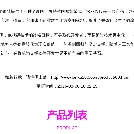
件开发领域提供了一种全新的、可持续的赋能范式。它不仅仅是一款产品，
更专注于创造；它加速了企业数字化方案的落地，提升了整体社会生产效
表明，低代码技术的终极目标，不是取代开发者，而是通过技术民主化，
靠地将人类创意转化为现实价值——的深刻回归与坚定支撑。随着人工智
的初心，必将成为支撑软件开发世界不断向前的重要基石。
如若转载，请注明出处：http://www.beiku100.com/product/60.html
更新时间：2026-08-06 16:32:19
产品列表
PRODUCT