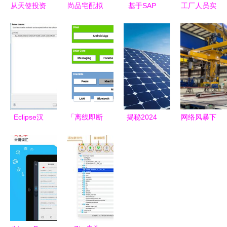
从天使投资
尚品宅配拟
基于SAP
工厂人员实
到纵深入海
募资8亿，
ERP的烘焙
时定位系统
商派李钟伟
加码成都维
行业信息化
关键支撑软
的转身与坚
尚工厂建设
解决方案
件的架构设
守
引领行业新
华智软件如
计与实践
布局
何支撑面包
西饼连锁门
店高效运营
Eclipse汉
「离线即断
揭秘2024
网络风暴下
化教程 轻
联」这堵
PVC大涨的
的钢铁脊梁
松实现中文
墙，Briar靠
核心驱动与
美国造船厂
界面与常见
Tor凿开了
光伏EVA未
遭受勒索软
开发工具汉
一道缝隙
来几年的机
件攻击导致
化指南
遇
船舰交付延
期