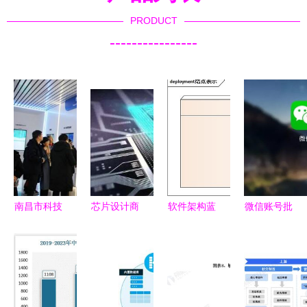
PRODUCT
----------------
南昌市科技
芯片设计商
软件架构蓝
微信账号批
局副局长黄
与代工厂的
图 详解部
量封禁背后
端伟一行莅
技术保密机
署图的绘制
的真相 违
临百胜智能
制 为什么
方法与在软
规软件开发
视察指导，
设计图纸难
件开发中的
工具成罪魁