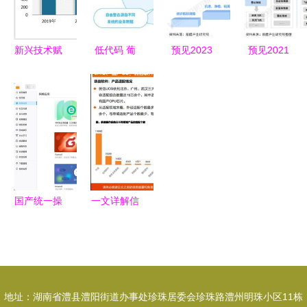
共话软件开
以被窃取
支撑作用
祸首
发新篇章
新兴技术赋
低代码 葡
预见2023
预见2021
能 技术创
萄城赋能开
中国功能性
中国临空经
新成为我国
发者的嬗变
护肤品行业
济行业全景
互联网软件
与持恒
全景图谱与
图谱——市
开发行业发
发展展望
场现状、竞
展的核心引
争格局与发
擎
展趋势探析
国产统一操
一文详解信
作系统UOS
创技术软件
20正式版
篇 自主创
基于Linux
新驱动下的
内核，为软
软件开发支
地址：湖南省澧县澧阳街道办事处珍珠居委会珍珠路澧州明珠小区11栋
件开发注入
撑体系