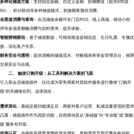
多样化储值方案
：支持固定面额、自定义金额、阶梯赠送（如充500送
50）、积分联动等多种储值模式，刺激顾客预存消费。
全渠道消费与查询
：会员储值余额可在门店POS、线上商城、移动小程
序等多场景顺畅消费与实时查询，提升体验。
智能营销驱动
：基于储值数据，可精准推送促销信息、生日礼遇、专属优
惠，深化客户关系。
财务安全与透明
：提供清晰的储值流水、对账报表和资金管理后台，保障
交易安全与合规。
二、 触发订购升级：从工具到解决方案的飞跃
引入新会员储值插件，往往成为零售商家对其软件服务进行整体“订购升
级”的关键催化剂。这体现在：
需求深化
：基础交易功能满足后，商家对客户运营、私域流量变现的需求
凸显，储值插件作为高阶功能，自然推动其从“基础版”向“专业版”或“旗舰
版”服务包升级。
价值认可
：当插件直接带来预收资金增长、复购率提升等可量化收益时，