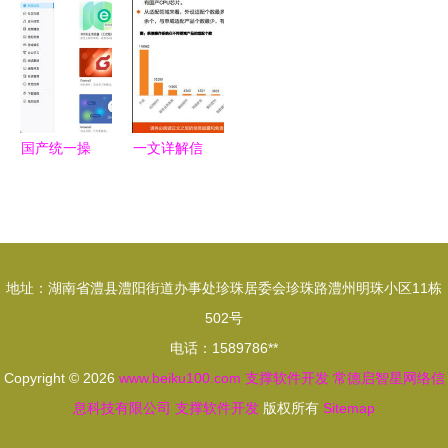
互联网软件
与持恒
全景图谱与
图谱——市
开发行业发
发展展望
场现状、竞
展的核心引
争格局与发
擎
展趋势探析
国产统一操
一文详解信
作系统UOS
创技术软件
20正式版
篇 自主创
基于Linux
新驱动下的
内核，为软
软件开发支
地址：湖南省澧县澧阳街道办事处珍珠居委会珍珠路澧州明珠小区11栋
件开发注入
撑体系
502号
新动能
电话：1589786**
Copyright © 2026
www.beiku100.com
支撑软件开发
常德启智星网络信
息科技有限公司
支撑软件开发
版权所有
Sitemap