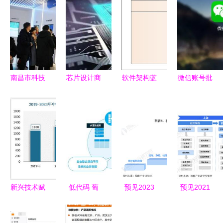
南昌市科技
芯片设计商
软件架构蓝
微信账号批
局副局长黄
与代工厂的
图 详解部
量封禁背后
端伟一行莅
技术保密机
署图的绘制
的真相 违
临百胜智能
制 为什么
方法与在软
规软件开发
视察指导，
设计图纸难
件开发中的
工具成罪魁
共话软件开
以被窃取
支撑作用
祸首
发新篇章
新兴技术赋
低代码 葡
预见2023
预见2021
能 技术创
萄城赋能开
中国功能性
中国临空经
新成为我国
发者的嬗变
护肤品行业
济行业全景